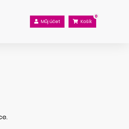
0
Můj účet
Košík
ce.